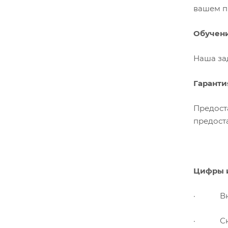
вашем п
Обучен
Наша за
Гаранти
Предост
предост
Цифры и
· Внедр
· Сниже