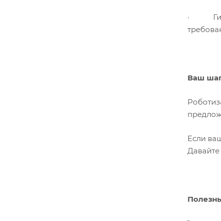
· Гибко
требова
Ваш шаг
Роботиз
предлож
Если ва
Давайте
Полезны