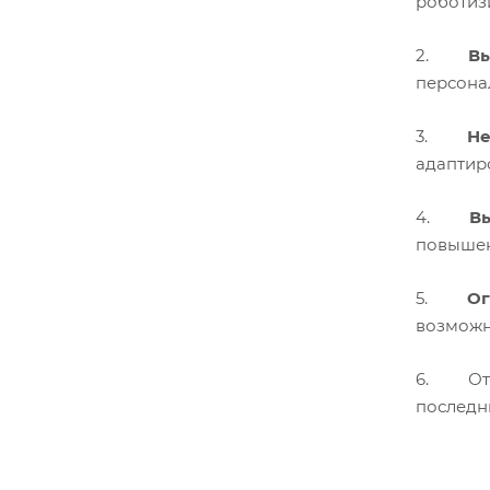
роботиз
2.
Вы
персона
3.
Не
адаптир
4.
В
повышен
5.
Ог
возможн
6. Отст
последн