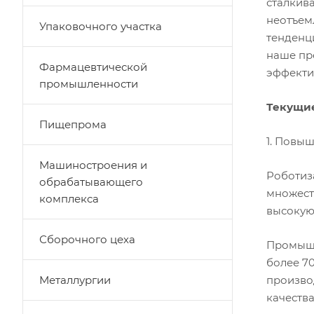
сталкив
неотъем
Упаковочного участка
тенденц
наше пр
Фармацевтической
эффекти
промышленности
Текущие
Пищепрома
1. Повы
Машиностроения и
Роботиз
обрабатывающего
множест
комплекса
высокую
Сборочного цеха
Промышл
более 7
Металлургии
произво
качеств