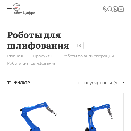
Роботы для
шлифования
18
—
—
—
Главная
Продукты
Роботы по виду операции
Роботы для шлифования
По популярности (убывание)
ФИЛЬТР
Применение
Полировка,
Шлифовка
Грузоподъемность,
кг