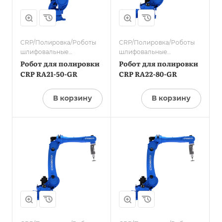
80
Радиус действия, мм
2200
м
Количество осей
CRP/Полировка/Роботы
CRP/Полировка/Роботы
6
шлифовальные
шлифовальные
(полировщики)/
(полировщики)/
Робот для полировки
Робот для полировки
Точность
Шлифовка
Шлифовка
CRP RA21-50-GR
CRP RA22-80-GR
повторного
позиционирования,
мм
В корзину
В корзину
0,08
,
Производитель
CRP
Применение
Полировка,
Шлифовка
Грузоподъемность,
кг
80