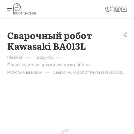
Сварочный робот
Kawasaki BA013L
—
—
Главная
Продукты
—
Производители промышленных роботов
—
Роботы Кавасаки
Сварочный робот Kawasaki BA013L