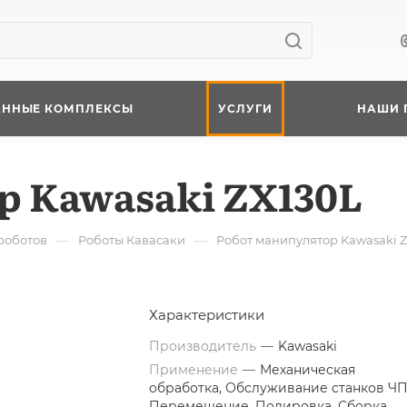
АННЫЕ КОМПЛЕКСЫ
УСЛУГИ
НАШИ 
р Kawasaki ZX130L
—
—
роботов
Роботы Кавасаки
Робот манипулятор Kawasaki 
Характеристики
Производитель
—
Kawasaki
Применение
—
Механическая
обработка, Обслуживание станков ЧП
Перемещение, Полировка, Сборка,