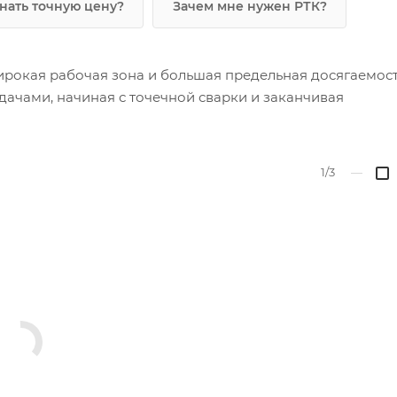
знать точную цену?
Зачем мне нужен РТК?
рокая рабочая зона и большая предельная досягаемост
ачами, начиная с точечной сварки и заканчивая
1/3
—