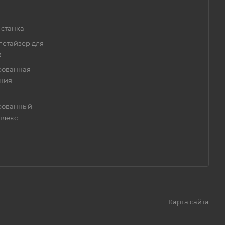
 станка
летайзер для
в
рованная
ения
ированный
плекс
Карта сайта