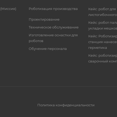
 (Миссия)
Роботизация производства
Кейс: робот для
листогибочного
Проектирование
Кейс: робот пал
Техническое обслуживание
укладки мешко
Изготовление оснастки для
Кейс: Роботизи
роботов
станция нанес
герметика
Обучение персонала
Кейс: роботиз
сварочный ком
Политика конфиденциальности