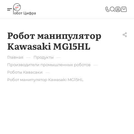
Робот манипулятор
Kawasaki MG15HL
—
—
Главная
Продукты
—
Производители промышленных роботов
—
Роботы Кавасаки
Робот манипулятор Kawasaki MG15HL