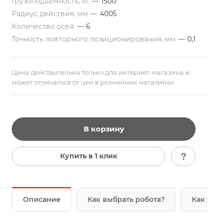
Грузоподъемность, кг
—
1500
Радиус действия, мм
—
4005
Количество осей
—
6
Точность повторного позиционирования, мм
—
0,1
Цена действительна только для интернет-магазина и
может отличаться от цен в розничных магазинах
В корзину
Купить в 1 клик
Описание
Как выбрать робота?
Как уз