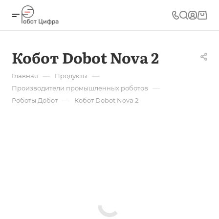
Кобот Dobot Nova 2
—
—
Главная
Продукты
—
Производители промышленных роботов
—
Роботы Добот
Кобот Dobot Nova 2