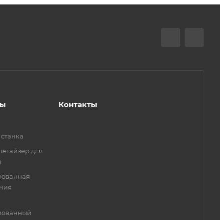
ты
Контакты
 станка
летайзер для
в
рованная
ения
ированный