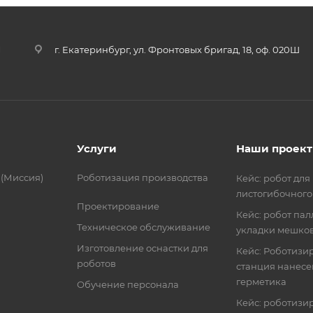
u
г. Екатеринбург, ул. Фронтовых бригад, 18, оф. 020Ш
Услуги
Наши проек
 (Миссия)
Роботизация производства
Кейс: робот для
листогибочного
Проектирование
Кейс: робот пал
Техническое обслуживание
укладки мешко
Изготовление оснастки для
Кейс: Роботизи
роботов
станция нанес
герметика
Обучение персонала
Кейс: роботиз