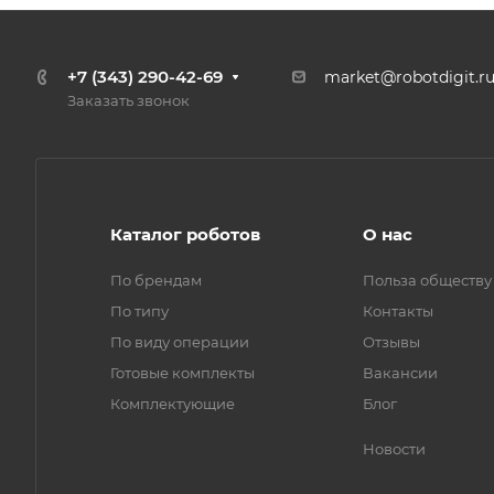
+7 (343) 290-42-69
market@robotdigit.r
Заказать звонок
Каталог роботов
О нас
По брендам
Польза обществу
По типу
Контакты
По виду операции
Отзывы
Готовые комплекты
Вакансии
Комплектующие
Блог
Новости