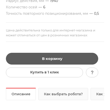
Радиус действия, мм
—
1940
Количество осей
—
6
Точность повторного позиционирования, мм
—
0,5
Цена действительна только для интернет-магазина и
может отличаться от цен в розничных магазинах
В корзину
Купить в 1 клик
Описание
Как выбрать робота?
Как уз