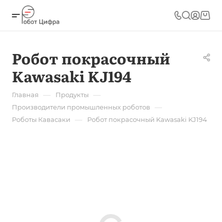
Робот покрасочный
Kawasaki KJ194
—
—
Главная
Продукты
—
Производители промышленных роботов
—
Роботы Кавасаки
Робот покрасочный Kawasaki KJ194