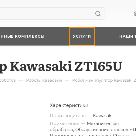
АННЫЕ КОМПЛЕКСЫ
УСЛУГИ
НАШИ 
р Kawasaki ZT165U
—
—
роботов
Роботы Кавасаки
Робот манипулятор Kawasaki 
Характеристики
Производитель
—
Kawasaki
Применение
—
Механическая
обработка, Обслуживание станков ЧП
Перемещение, Полировка, Сборка,