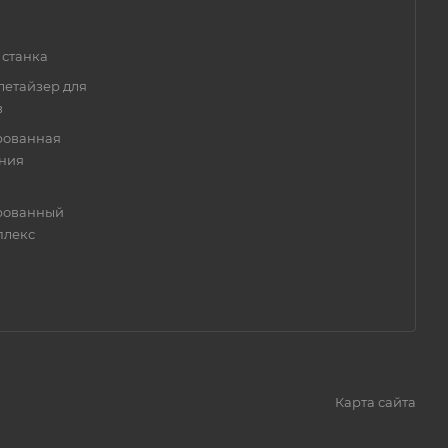
 станка
летайзер для
в
рованная
ения
ированный
плекс
Карта сайта