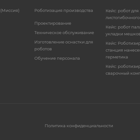
 (Миссия)
Роботизация производства
Кейс: робот для
листогибочного
Проектирование
Кейс: робот пал
Техническое обслуживание
укладки мешко
Изготовление оснастки для
Кейс: Роботизи
роботов
станция нанес
герметика
Обучение персонала
Кейс: роботиз
сварочный ком
Политика конфиденциальности