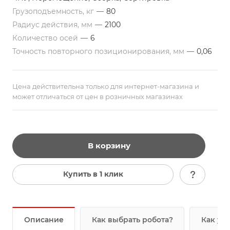
Грузоподъемность, кг
—
80
Радиус действия, мм
—
2100
Количество осей
—
6
Точность повторного позиционирования, мм
—
0,06
Цена действительна только для интернет-магазина и
может отличаться от цен в розничных магазинах
В корзину
Купить в 1 клик
Описание
Как выбрать робота?
Как уз