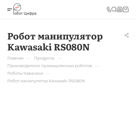
Робот манипулятор
Kawasaki RS080N
—
—
Главная
Продукты
—
Производители промышленных роботов
—
Роботы Кавасаки
Робот манипулятор Kawasaki RS080N