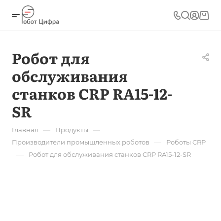
Робот для
обслуживания
станков CRP RA15-12-
SR
—
—
Главная
Продукты
—
Производители промышленных роботов
Роботы CRP
—
Робот для обслуживания станков CRP RA15-12-SR