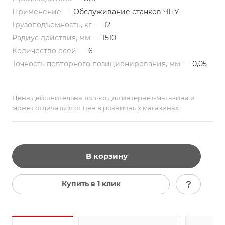
Применение
—
Обслуживание станков ЧПУ
Грузоподъемность, кг
—
12
Радиус действия, мм
—
1510
Количество осей
—
6
Точность повторного позиционирования, мм
—
0,05
Цена действительна только для интернет-магазина и
может отличаться от цен в розничных магазинах
В корзину
Купить в 1 клик