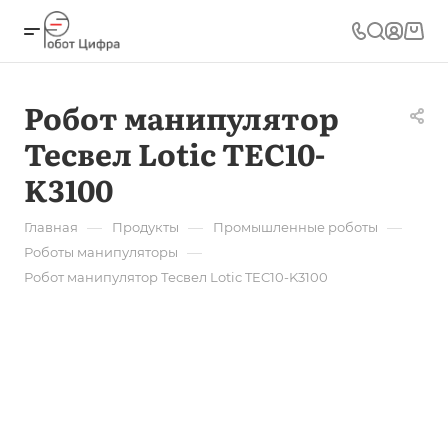
Робот манипулятор
Тесвел Lotic TEC10-
K3100
—
—
—
Главная
Продукты
Промышленные роботы
—
Роботы манипуляторы
Робот манипулятор Тесвел Lotic TEC10-K3100