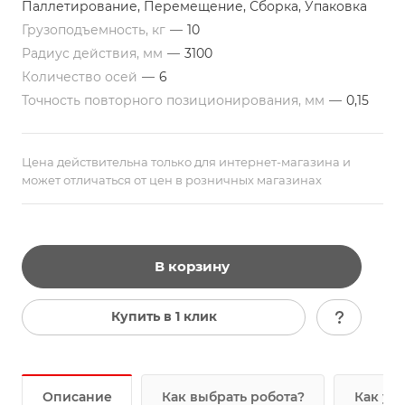
Паллетирование, Перемещение, Сборка, Упаковка
Грузоподъемность, кг
—
10
Радиус действия, мм
—
3100
Количество осей
—
6
Точность повторного позиционирования, мм
—
0,15
Цена действительна только для интернет-магазина и
может отличаться от цен в розничных магазинах
В корзину
Купить в 1 клик
Описание
Как выбрать робота?
Как уз