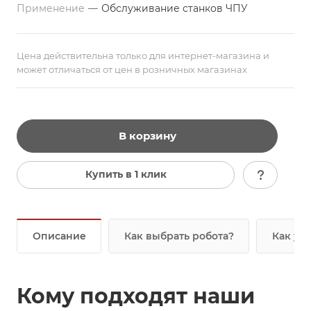
Применение
—
Обслуживание станков ЧПУ
Цена действительна только для интернет-магазина и
может отличаться от цен в розничных магазинах
В корзину
Купить в 1 клик
Описание
Как выбрать робота?
Как уз
Кому подходят наши